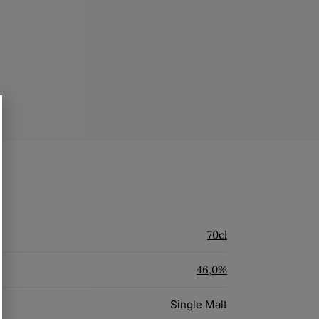
70cl
46,0%
Single Malt