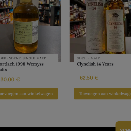
NDEPENDENT
,
SINGLE MALT
SINGLE MALT
ortlach 1998 Wemyss
Clynelish 14 Years
alts
62.50
€
130.00
€
oevoegen aan winkelwagen
Toevoegen aan winkelwag
SCHR