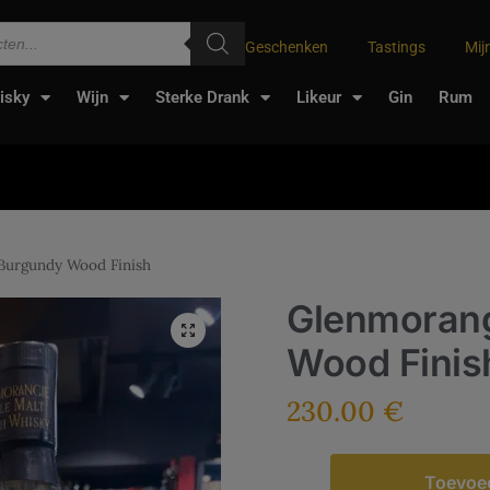
Geschenken
Tastings
Mij
isky
Wijn
Sterke Drank
Likeur
Gin
Rum
Burgundy Wood Finish
Glenmoran
Wood Finis
230.00
€
Toevoe