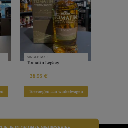
SINGLE MALT
Tomatin Legacy
38.95
€
en
Toevoegen aan winkelwagen
IJF JE IN OP ONZE NIEUWSBRIEF