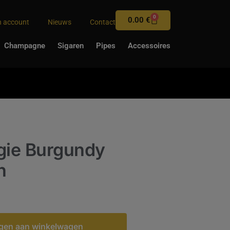
0
0.00
€
n account
Nieuws
Contact
Champagne
Sigaren
Pipes
Accessoires
gie Burgundy
h
gen aan winkelwagen