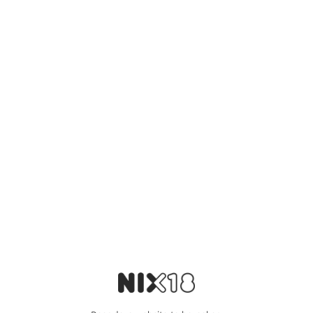
Toevoegen aan winkelwagen
Vind je dat dit product perfect is voor een
vriend of een geliefde? U kunt voor dit
artikel een cadeaukaart kopen!
Dit product als cadeau doen
Nog maar 2 op voorraad!
Aanvullende informatie