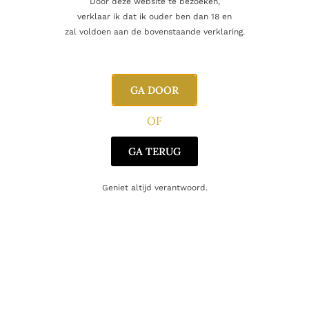
Door deze website te bezoeken,
verklaar ik dat ik ouder ben dan 18 en
zal voldoen aan de bovenstaande verklaring.
Inhoud
70cl
Geur
Fruit, kaneel, peper
GA DOOR
Afdronk
Lang, kaneel, peper, vanille, eik
OF
Alcoholpercentage
40,0%
GA TERUG
Producent
Hennessy
Geniet altijd verantwoord.
Oorsprong
Frankrijk
Gerelateerde producten