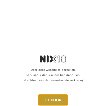
Aanvullende informatie
Beoordelingen
0
Inhoud
70cl
Alcoholpercentage
43,0%
Door deze website te bezoeken,
Blend
Blended
verklaar ik dat ik ouder ben dan 18 en
zal voldoen aan de bovenstaande verklaring.
Signatory Vintage Scotch Wisky
Producent
Co. Ltd.
Oorsprong
Schotland
GA DOOR