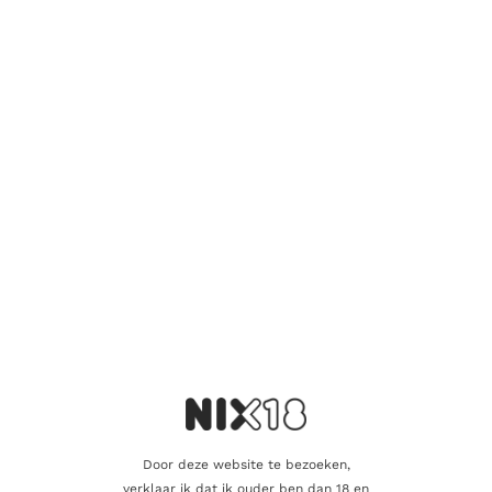
Er zijn nog geen beoordelingen.
Wees de eerste om “Uncharted
Invergordon 50 Years” te beoordelen
Je e-mailadres wordt niet gepubliceerd.
Vereiste velden zijn
gemarkeerd met
*
Je waardering
*
Je beoordeling
*
Door deze website te bezoeken,
verklaar ik dat ik ouder ben dan 18 en