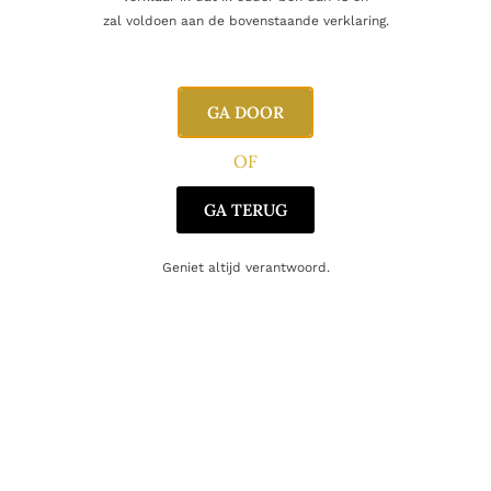
Naam
zal voldoen aan de bovenstaande verklaring.
E-mail
GA DOOR
OF
GA TERUG
Geniet altijd verantwoord.
Gerelateerde producten