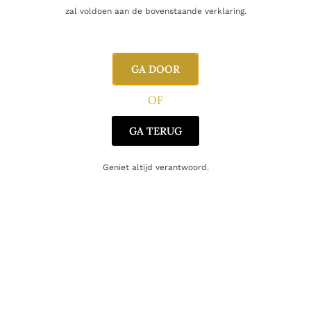
zal voldoen aan de bovenstaande verklaring.
Inhoud
50cl
Alcoholpercentage
48,0%
GA DOOR
Blend
Blended
OF
Producent
Kamiki
GA TERUG
Oorsprong
Japan
Geniet altijd verantwoord.
Gerelateerde producten