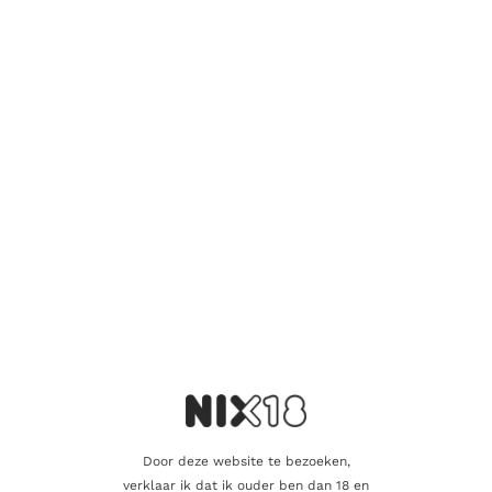
samengesteld. De blend combineert zorgvuldig geselecteerde
malt whisky’s van over de hele wereld met lokaal
geproduceerde moutwhisky’s, wat zorgt voor een complexe
maar toegankelijke smaakbeleving.
Kamiki Blended Malt is ideaal voor liefhebbers van whisky die
op zoek zijn naar iets nieuws en verfijnds. Of je hem puur
drinkt, met een druppel water of in een stijlvolle cocktail,
Kamiki belooft een onvergetelijke ervaring. Voeg deze
bijzondere Japanse whisky toe aan je collectie en ontdek
waarom Kamiki Blended Malt wereldwijd aan populariteit wint.
Verwen jezelf of een whiskyliefhebber met Kamiki Blended
Malt – de perfecte balans tussen traditie en innovatie.
Aanvullende informatie
Beoordelingen
0
Door deze website te bezoeken,
verklaar ik dat ik ouder ben dan 18 en