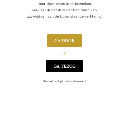
Door deze website te bezoeken,
verklaar ik dat ik ouder ben dan 18 en
Toevoegen aan winkelwagen
zal voldoen aan de bovenstaande verklaring.
Vind je dat dit product perfect is voor een
GA DOOR
vriend of een geliefde? U kunt voor dit
artikel een cadeaukaart kopen!
OF
Dit product als cadeau doen
GA TERUG
Geniet altijd verantwoord.
Nog maar 7 op voorraad!
Aanvullende informatie