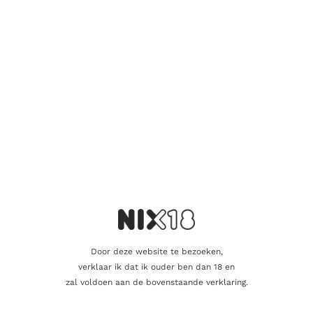
Vind je dat dit product perfect is voor een
vriend of een geliefde? U kunt voor dit
artikel een cadeaukaart kopen!
Dit product als cadeau doen
Nog maar 1 op voorraad!
Aanvullende informatie
Door deze website te bezoeken,
verklaar ik dat ik ouder ben dan 18 en
zal voldoen aan de bovenstaande verklaring.
Inhoud
70cl