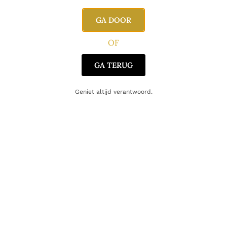
Alcoholpercentage
40,8%
GA DOOR
Producent
Berry Bros. & Rudd
OF
Oorsprong
Verenigd Koninkrijk
GA TERUG
Geniet altijd verantwoord.
Gerelateerde producten