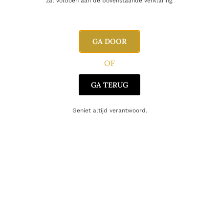
zal voldoen aan de bovenstaande verklaring.
E-mail
GA DOOR
OF
GA TERUG
Geniet altijd verantwoord.
Gerelateerde producten