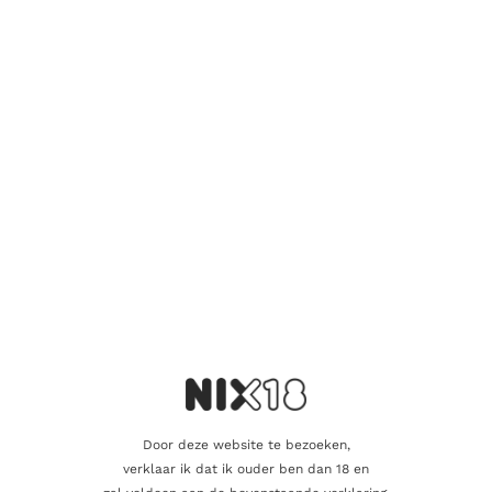
Wees de eerste om “Madera Marvilha” te
beoordelen
Je e-mailadres wordt niet gepubliceerd.
Vereiste velden zijn
gemarkeerd met
*
Je waardering
*
Je beoordeling
*
Door deze website te bezoeken,
Naam
verklaar ik dat ik ouder ben dan 18 en