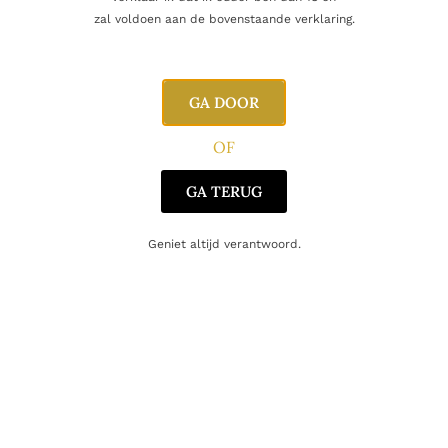
Naam
zal voldoen aan de bovenstaande verklaring.
E-mail
GA DOOR
OF
GA TERUG
Geniet altijd verantwoord.
Gerelateerde producten