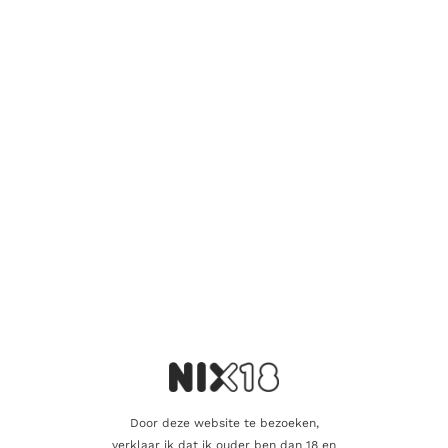
Er zijn nog geen beoordelingen.
Wees de eerste om “Pellegrino Marsala
Vergine Soleras Dry” te beoordelen
Je e-mailadres wordt niet gepubliceerd.
Vereiste velden zijn
gemarkeerd met
*
Je waardering
*
Je beoordeling
*
Door deze website te bezoeken,
verklaar ik dat ik ouder ben dan 18 en