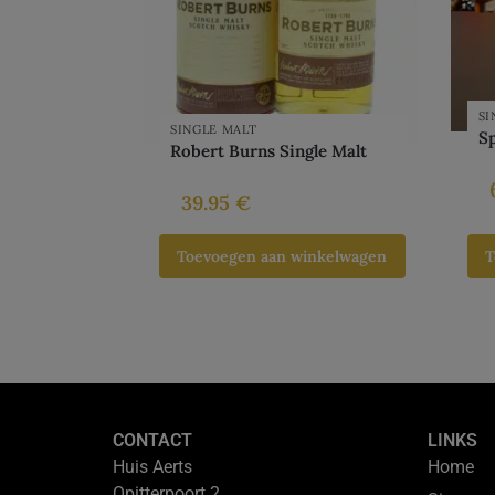
SI
SINGLE MALT
Sp
Robert Burns Single Malt
39.95
€
Toevoegen aan winkelwagen
T
CONTACT
LINKS
Huis Aerts
Home
Opitterpoort 2