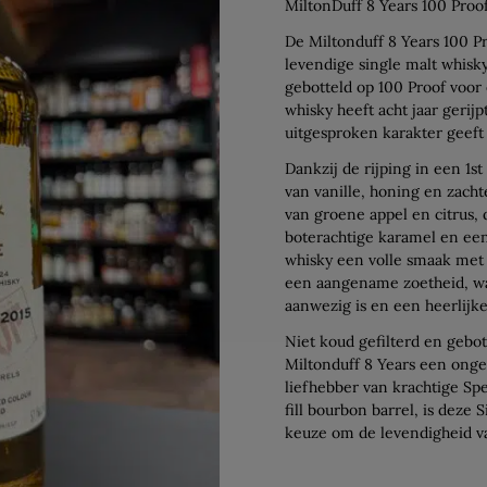
MiltonDuff 8 Years 100 Proo
De Miltonduff 8 Years 100 Pr
levendige single malt whisk
gebotteld op 100 Proof voor
whisky heeft acht jaar gerijp
uitgesproken karakter geeft
Dankzij de rijping in een 1st
van vanille, honing en zacht
van groene appel en citrus, 
boterachtige karamel en een
whisky een volle smaak met 
een aangename zoetheid, waa
aanwezig is en een heerlijk
Niet koud gefilterd en gebott
Miltonduff 8 Years een onge
liefhebber van krachtige Spe
fill bourbon barrel, is deze
keuze om de levendigheid va