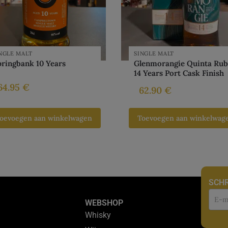
NGLE MALT
SINGLE MALT
ringbank 10 Years
Glenmorangie Quinta Ru
14 Years Port Cask Finish
64.95
€
62.90
€
oevoegen aan winkelwagen
Toevoegen aan winkelwag
SCHR
Nie
WEBSHOP
Whisky