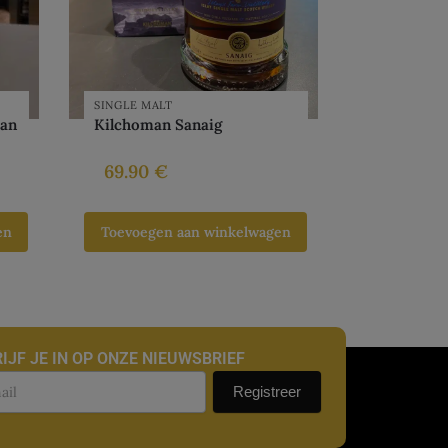
SINGLE MALT
ban
Kilchoman Sanaig
69.90
€
en
Toevoegen aan winkelwagen
IJF JE IN OP ONZE NIEUWSBRIEF
uwsbrief
Registreer