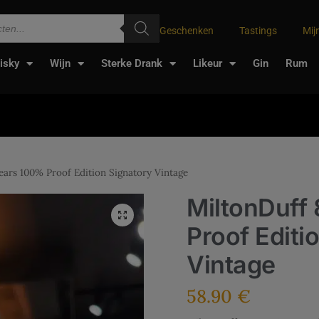
Geschenken
Tastings
Mij
isky
Wijn
Sterke Drank
Likeur
Gin
Rum
ears 100% Proof Edition Signatory Vintage
MiltonDuff
Proof Editi
Vintage
58.90
€