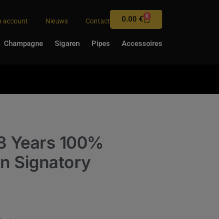
0
0.00
€
n account
Nieuws
Contact
Champagne
Sigaren
Pipes
Accessoires
 8 Years 100%
on Signatory