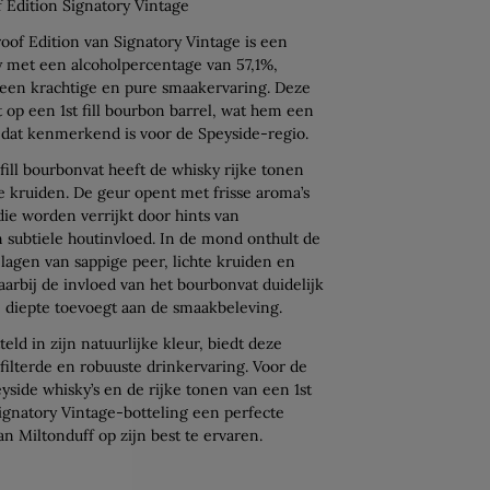
f Edition Signatory Vintage
oof Edition van Signatory Vintage is een
y met een alcoholpercentage van 57,1%,
 een krachtige en pure smaakervaring. Deze
t op een 1st fill bourbon barrel, wat hem een
 dat kenmerkend is voor de Speyside-regio.
 fill bourbonvat heeft de whisky rijke tonen
e kruiden. De geur opent met frisse aroma’s
die worden verrijkt door hints van
 subtiele houtinvloed. In de mond onthult de
lagen van sappige peer, lichte kruiden en
rbij de invloed van het bourbonvat duidelijk
e diepte toevoegt aan de smaakbeleving.
eld in zijn natuurlijke kleur, biedt deze
filterde en robuuste drinkervaring. Voor de
yside whisky’s en de rijke tonen van een 1st
 Signatory Vintage-botteling een perfecte
n Miltonduff op zijn best te ervaren.