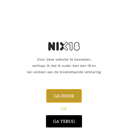
Inhoud
75cl
Alcoholpercentage
14,0%
Producent
Cusumano
Regio
Sicilië
Oorsprong
Italië
Door deze website te bezoeken,
verklaar ik dat ik ouder ben dan 18 en
Druifsoort
Nero d'Avola
zal voldoen aan de bovenstaande verklaring.
Gerelateerde producten
GA DOOR
OF
GA TERUG