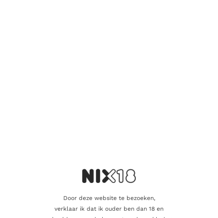
citrusvruchten, zoals sinaasappel en grapefruit, die samen een
verfrissende en licht bittere smaak creëren.
Om een Nona Spritz te maken, meng je eenvoudigweg Nona
Spritz met bruisend water en voeg je eventueel een schijfje
sinaasappel of een takje verse munt toe voor extra aroma en
presentatie. Het resultaat is een sprankelende, licht bittere en
fruitige drank die perfect is voor ontspanning en sociale
gelegenheden.
Nona Spritz is geschikt voor mensen die geen alcohol willen
drinken, zoals zwangere vrouwen, mensen die een gezonde
levensstijl nastreven of mensen die gewoonweg de voorkeur
geven aan alcoholvrije dranken. Het is een smaakvol alternatief
dat de kenmerkende sprankelende en verfrissende ervaring
van een spritz-cocktail biedt, zonder de aanwezigheid van
alcohol.
Door deze website te bezoeken,
Aanvullende informatie
verklaar ik dat ik ouder ben dan 18 en