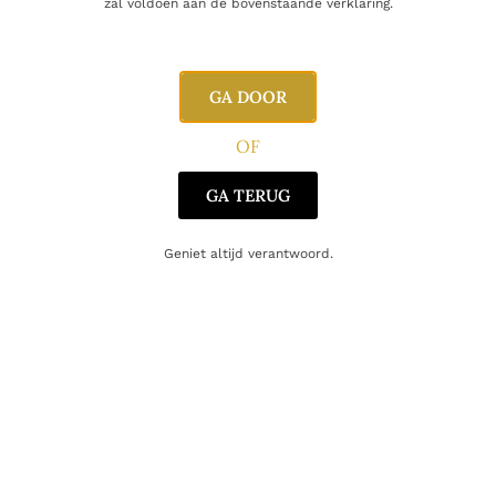
zal voldoen aan de bovenstaande verklaring.
Inhoud
70cl
GA DOOR
Alcoholpercentage
0%
OF
Producent
Nona
GA TERUG
Oorsprong
België
Geniet altijd verantwoord.
Gerelateerde producten