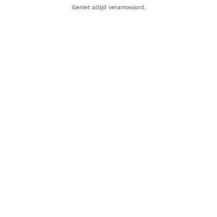
Geniet altijd verantwoord.
Inhoud
70cl
Alcoholpercentage
47,0%
Producent
Oxley
Oorsprong
Verenigd Koninkrijk
Gerelateerde producten