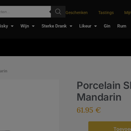
Geschenken
Tastings
Mij
isky
Wijn
Sterke Drank
Likeur
Gin
Rum
arin
Porcelain S
Mandarin
61.95
€
Toevoe