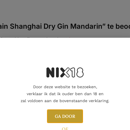
ain Shanghai Dry Gin Mandarin” te beo
eiste velden zijn gemarkeerd met
*
Door deze website te bezoeken,
verklaar ik dat ik ouder ben dan 18 en
zal voldoen aan de bovenstaande verklaring.
GA DOOR
OF
E-mail