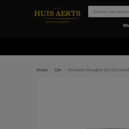
de
inhoud
Wh
Home
Gin
Porcelain Shanghai Dry Gin Mand
/
/