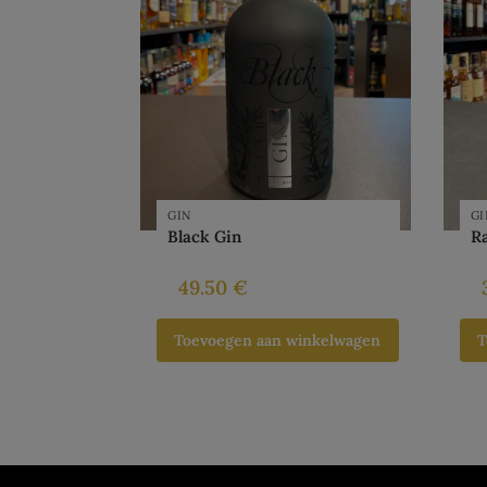
GIN
GI
Black Gin
R
49.50
€
Toevoegen aan winkelwagen
T