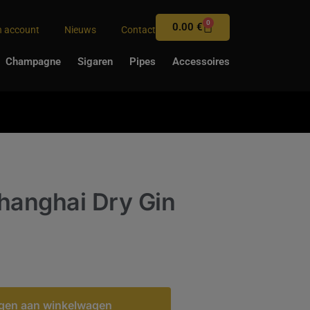
0
0.00
€
n account
Nieuws
Contact
Champagne
Sigaren
Pipes
Accessoires
hanghai Dry Gin
gen aan winkelwagen