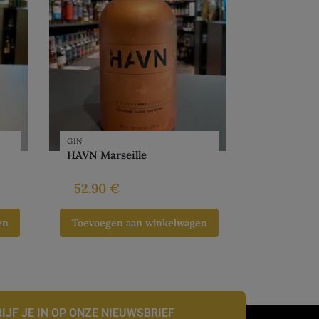
GIN
HAVN Marseille
52.90
€
en
Toevoegen aan winkelwagen
IJF JE IN OP ONZE NIEUWSBRIEF