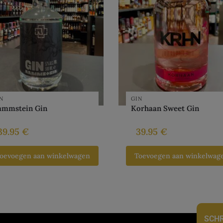
N
GIN
ammstein Gin
Korhaan Sweet Gin
39.95
€
39.95
€
oevoegen aan winkelwagen
Toevoegen aan winkelwag
SCHR