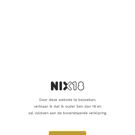
– Gouden Medaille – Indrinken Sommelier Wine Awards 2013.
Wat kunt u proeven?
In deze Tawny met baksteen-rode en zelfs gouden tinten
proeft u complexe kruiden en pikante en exotische aroma’s. De
afdronk gaat lang door. Het is één van de beste 10 Years Old
Tawnies verkijgbaar!
Food & Spice:
Heerlijk bij gebrande amandelen of harde kaas.
Aanvullende informatie
Door deze website te bezoeken,
Inhoud
75cl
verklaar ik dat ik ouder ben dan 18 en
zal voldoen aan de bovenstaande verklaring.
Alcoholpercentage
19,0%
Producent
Ramos Pinto