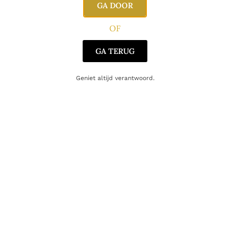
GA DOOR
Oorsprong
Portugal
OF
GA TERUG
Gerelateerde producten
Geniet altijd verantwoord.