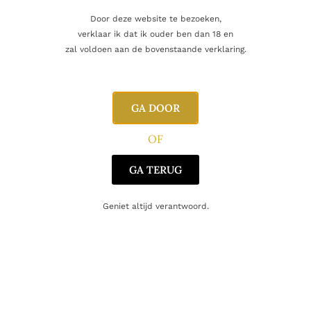
Aanvullende informatie
Door deze website te bezoeken,
verklaar ik dat ik ouder ben dan 18 en
Beoordelingen
0
zal voldoen aan de bovenstaande verklaring.
Inhoud
70cl
GA DOOR
Alcoholpercentage
50,0%
OF
Blend
Bourbon
GA TERUG
Producent
Rebel Yell
Geniet altijd verantwoord.
Oorsprong
USA
Gerelateerde producten