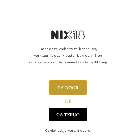
Toevoegen aan winkelwagen
Vind je dat dit product perfect is voor een
vriend of een geliefde? U kunt voor dit
artikel een cadeaukaart kopen!
Door deze website te bezoeken,
Dit product als cadeau doen
verklaar ik dat ik ouder ben dan 18 en
zal voldoen aan de bovenstaande verklaring.
Nog maar 6 op voorraad!
GA DOOR
OF
GA TERUG
Aanvullende informatie
Geniet altijd verantwoord.