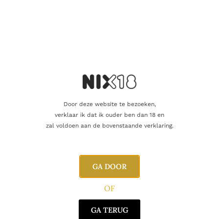
Inhoud
75cl
Alcoholpercentage
12,0%
Producent
MVSA
Regio
Penèdes
Oorsprong
Spanje
Door deze website te bezoeken,
verklaar ik dat ik ouder ben dan 18 en
Druifsoort
Garnacha, Monastrell
zal voldoen aan de bovenstaande verklaring.
GA DOOR
Gerelateerde producten
OF
GA TERUG