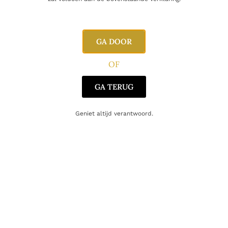
E-mail
GA DOOR
OF
GA TERUG
Geniet altijd verantwoord.
Gerelateerde producten