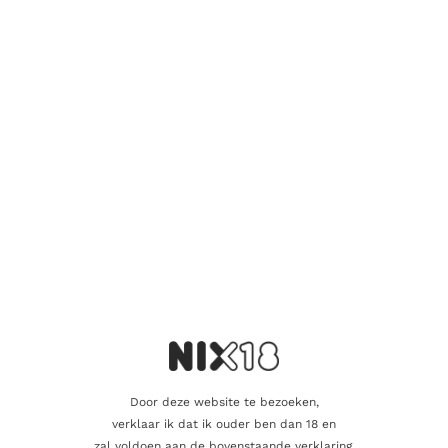
Wees de eerste om “Tamdhu Batch
Strength 007” te beoordelen
Je e-mailadres wordt niet gepubliceerd.
Vereiste velden zijn
gemarkeerd met
*
Je waardering
*
Je beoordeling
*
Door deze website te bezoeken,
Naam
verklaar ik dat ik ouder ben dan 18 en
zal voldoen aan de bovenstaande verklaring.