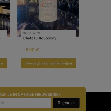
RODE WIJN
–
Château Bouteilley
8.90
€
en
Toevoegen aan winkelwagen
IJF JE IN OP ONZE NIEUWSBRIEF
uwsbrief
Registreer