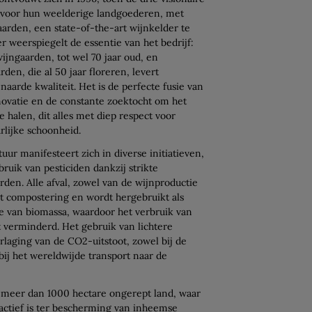
voor hun weelderige landgoederen, met
aarden, een state-of-the-art wijnkelder te
 weerspiegelt de essentie van het bedrijf:
ijngaarden, tot wel 70 jaar oud, en
den, die al 50 jaar floreren, levert
aarde kwaliteit. Het is de perfecte fusie van
nnovatie en de constante zoektocht om het
e halen, dit alles met diep respect voor
lijke schoonheid.
uur manifesteert zich in diverse initiatieven,
uik van pesticiden dankzij strikte
rden. Alle afval, zowel van de wijnproductie
aat compostering en wordt hergebruikt als
ie van biomassa, waardoor het verbruik van
t verminderd. Het gebruik van lichtere
erlaging van de CO2-uitstoot, zowel bij de
 bij het wereldwijde transport naar de
 meer dan 1000 hectare ongerept land, waar
ctief is ter bescherming van inheemse