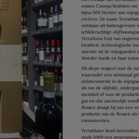
zussen Canepa besloten om 
bijna 500 hectare aan wijng
creëren. De naam TerraMater
ontstaan uit buitengewone w
schilderachtige olijfboomgaar
TerraNova fruit van ongeëven
kwaliteit, technologische i
uiterste uit de wijngaarden t
Moeder Aarde en haar natuur
Dit diepe respect voor de nat
waaronder een minimaal gebr
ziektecontrole in de wijngaa
als van de olijfolie, onderg
meststof of voor de product
gas en olie aanzienlijk word
flessen draagt bij aan een v
productie van de flessen als
consumenten.
TerraMater bezit bovendien
sinds 2009 een programma a