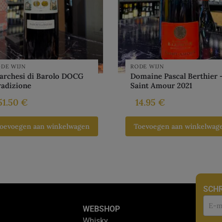
DE WIJN
RODE WIJN
archesi di Barolo DOCG
Domaine Pascal Berthier 
radizione
Saint Amour 2021
51.50
€
14.95
€
oevoegen aan winkelwagen
Toevoegen aan winkelwag
SCHR
Nie
WEBSHOP
Whisky