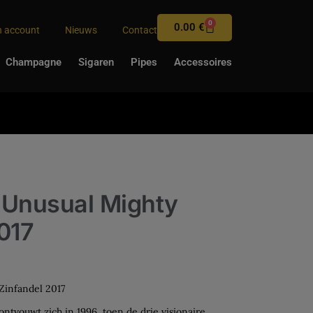
0
0.00
€
n account
Nieuws
Contact
Champagne
Sigaren
Pipes
Accessoires
 Unusual Mighty
017
Zinfandel 2017
ntvouwt zich in 1996, toen de drie visionaire