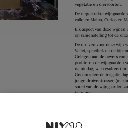
vegetatie en diersoorten.
De uitgestrekte wijngaarden
valleien Maipo, Curico en M
Elk aspect van deze wijnen 
en samenstelling tot de uitzo
De druiven voor deze wijn w
Vallei, specifiek uit de bijz
Gelegen aan de oevers van d
profiteren de wijngaarden v
namiddag, wat resulteert in 
Gecontroleerde irrigatie, l
jonge druiventrossen (maxim
snoei van de wijngaarden zo
tannines.
Ondanks hoge temperaturen t
vroege oogst in gezonde dru
De handmatige oogst vindt p
ondergaan gedurende 5 tot 7