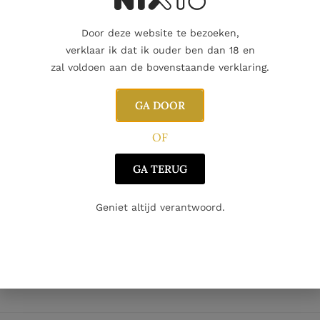
Speciaal geselecteerde gist
schillen worden vier keer p
Door deze website te bezoeken,
gisting rusten sap en schill
Melkzuurgisting vindt plaat
verklaar ik dat ik ouder ben dan 18 en
16 maanden rijpt. Na rijping
zal voldoen aan de bovenstaande verklaring.
ongefilterd en ongekoud ges
te behouden, wat tot enig be
GA DOOR
OF
Aanvullende informatie
Beoordelingen
0
GA TERUG
Geniet altijd verantwoord.