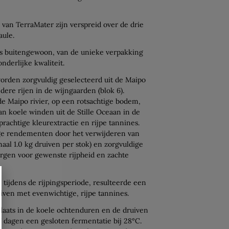
 van TerraMater zijn verspreid over de drie
aule.
is buitengewoon, van de unieke verpakking
nderlijke kwaliteit.
orden zorgvuldig geselecteerd uit de Maipo
ondere rijen in de wijngaarden (blok 6).
e Maipo rivier, op een rotsachtige bodem,
an koele winden uit de Stille Oceaan in de
prachtige kleurextractie en rijpe tannines.
age rendementen door het verwijderen van
aal 1.0 kg druiven per stok) en zorgvuldige
rgen voor gewenste rijpheid en zachte
ijdens de rijpingsperiode, resulteerde een
iven met evenwichtige, rijpe tannines.
laats in de koele ochtenduren en de druiven
 dagen een gesloten fermentatie bij 28°C.