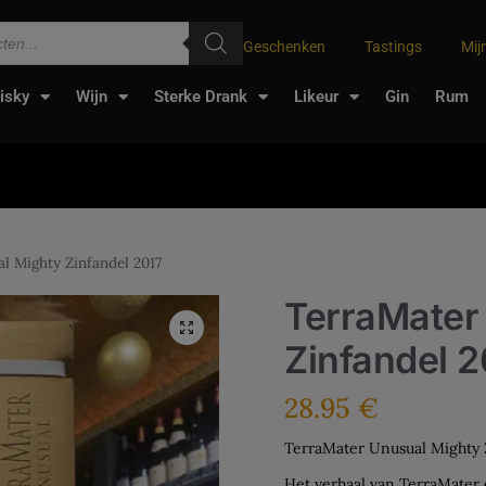
Geschenken
Tastings
Mij
isky
Wijn
Sterke Drank
Likeur
Gin
Rum
l Mighty Zinfandel 2017
TerraMater
Zinfandel 2
28.95
€
TerraMater Unusual Mighty 
Het verhaal van TerraMater o