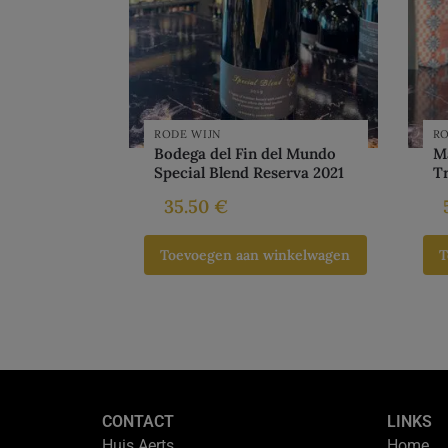
RODE WIJN
RO
Bodega del Fin del Mundo
M
Special Blend Reserva 2021
T
35.50
€
Toevoegen aan winkelwagen
T
CONTACT
LINKS
Huis Aerts
Home