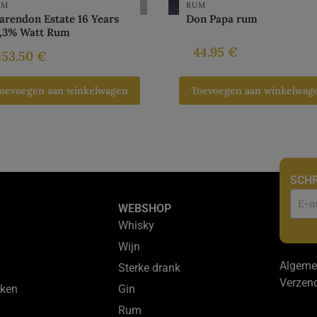
UM
RUM
arendon Estate 16 Years
Don Papa rum
7,3% Watt Rum
44.95
€
153.50
€
oevoegen aan winkelwagen
Toevoegen aan winkelwag
SCHR
Nie
WEBSHOP
Whisky
Wijn
Algeme
Sterke drank
Verzen
ken
Gin
Rum