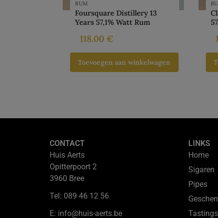
RUM
R
Foursquare Distillery 13
Cl
Years 57,1% Watt Rum
5
118.00
€
Toevoegen aan winkelwagen
T
CONTACT
LINKS
Huis Aerts
Home
Opitterpoort 2
Sigaren
3960 Bree
Pipes
Tel: 089 46 12 56
Geschen
E: info@huis-aerts.be
Tastings