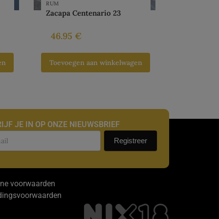
RUM
Zacapa Centenario 23
46.95
€
en
Toevoegen aan winkelwagen
IJF JE IN OP ONZE NIEUWSBRIEF
uwsbrief
Registreer
ne voorwaarden
dingsvoorwaarden