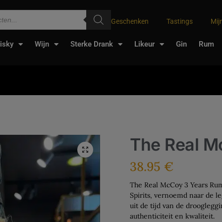
Geschenken
Tastings
Mij
isky
Wijn
Sterke Drank
Likeur
Gin
Rum
The Real M
38.95
€
The Real McCoy 3 Years Ru
Spirits, vernoemd naar de l
uit de tijd van de drooglegg
authenticiteit en kwaliteit.