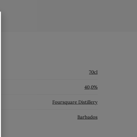
70cl
40,0%
Foursquare Distillery
Barbados