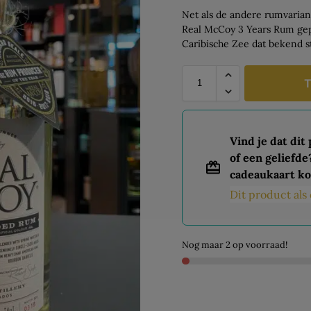
Net als de andere rumvarian
Real McCoy 3 Years Rum gep
Caribische Zee dat bekend st
T
Vind je dat dit
of een geliefde
cadeaukaart ko
Dit product al
Nog maar 2 op voorraad!