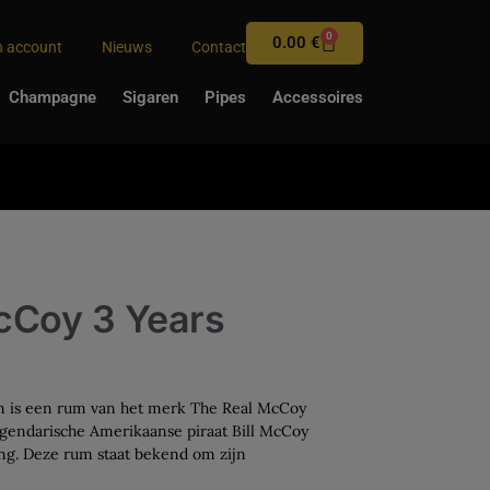
0
0.00
€
n account
Nieuws
Contact
Champagne
Sigaren
Pipes
Accessoires
cCoy 3 Years
m is een rum van het merk The Real McCoy
egendarische Amerikaanse piraat Bill McCoy
ing. Deze rum staat bekend om zijn