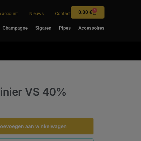
0
0.00
€
n account
Nieuws
Contact
Champagne
Sigaren
Pipes
Accessoires
cinier VS 40%
oevoegen aan winkelwagen