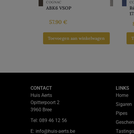
COGNAC
C
ABK6 VSOP
R
17
57.90
€
Toevoegen aan winkelwagen
T
CONTACT
LINKS
Huis Aerts
Home
Opitterpoort 2
Sigaren
3960 Bree
Pipes
Tel: 089 46 12 56
Geschen
E: info@huis-aerts.be
Tastings