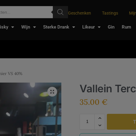
Geschenken
Tastings
Mij
isky
Wijn
Sterke Drank
Likeur
Gin
Rum
inier VS 40%
Vallein Ter
35.00
€
T