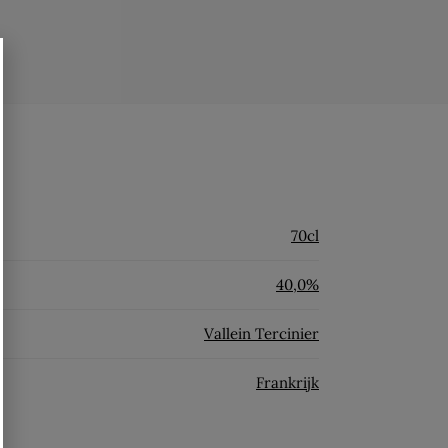
70cl
40,0%
Vallein Tercinier
Frankrijk