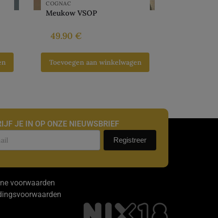
COGNAC
Meukow VSOP
49.90
€
en
Toevoegen aan winkelwagen
IJF JE IN OP ONZE NIEUWSBRIEF
uwsbrief
Registreer
ne voorwaarden
dingsvoorwaarden