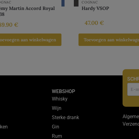
OGNAC
COGNAC
émy Martin Accord Royal
Hardy VSOP
38
47.00
€
89.90
€
oevoegen aan winkelwagen
Toevoegen aan winkelwag
SCHR
Nie
WEBSHOP
Whisky
Wijn
Algeme
Sterke drank
Verzen
ken
Gin
Rum