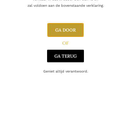
Naam
zal voldoen aan de bovenstaande verklaring.
E-mail
GA DOOR
OF
GA TERUG
Geniet altijd verantwoord.
Gerelateerde producten