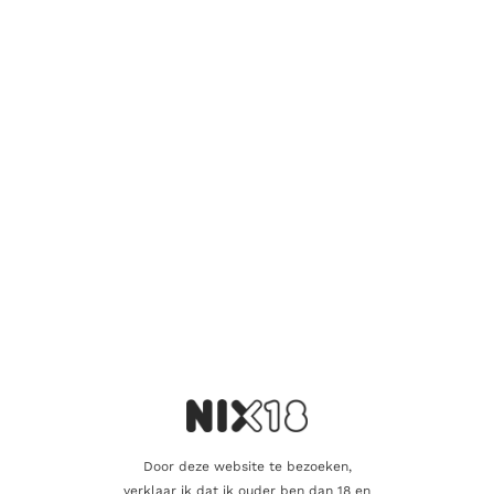
Er zijn nog geen beoordelingen.
Wees de eerste om “Varvaglione Papale
2020 3 Liter” te beoordelen
Je e-mailadres wordt niet gepubliceerd.
Vereiste velden zijn
gemarkeerd met
*
Je waardering
*
Je beoordeling
*
Door deze website te bezoeken,
verklaar ik dat ik ouder ben dan 18 en