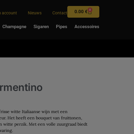
0
0.00
€
n account
Nieuws
Contact
Champagne
Sigaren
Pipes
Accessoires
ermentino
risse witte Italiaanse wijn met een
eur. Het heeft een bouquet van fruittonen,
n witte perzik. Met een volle zuurgraad biedt
varing.