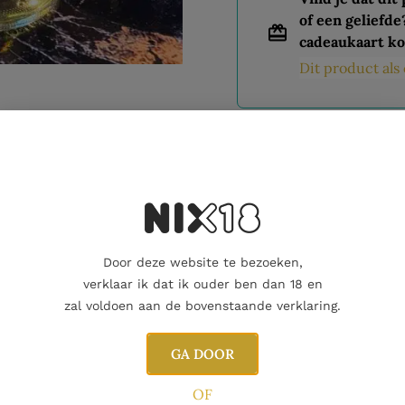
of een geliefde
cadeaukaart ko
Dit product al
Nog maar 1 op voorraad!
Aanvullende informatie
Door deze website te bezoeken,
verklaar ik dat ik ouder ben dan 18 en
zal voldoen aan de bovenstaande verklaring.
GA DOOR
OF