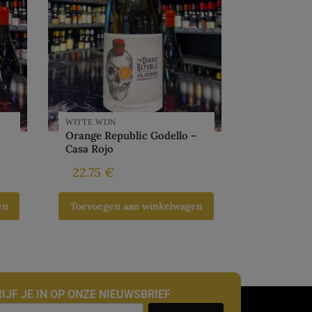
WITTE WIJN
Orange Republic Godello –
Casa Rojo
22.75
€
en
Toevoegen aan winkelwagen
IJF JE IN OP ONZE NIEUWSBRIEF