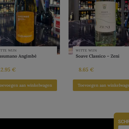
TTE WIJN
WITTE WIJN
usumano Angimbé
Soave Classico – Zeni
12.95
€
8.65
€
oevoegen aan winkelwagen
Toevoegen aan winkelwag
SCHR