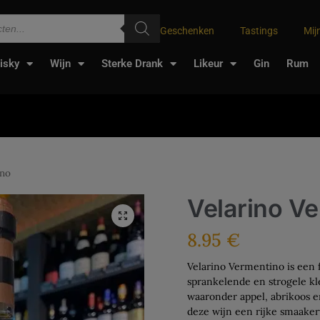
Geschenken
Tastings
Mij
isky
Wijn
Sterke Drank
Likeur
Gin
Rum
ino
Velarino V
8.95
€
Velarino Vermentino is een f
sprankelende en strogele kl
waaronder appel, abrikoos e
deze wijn een rijke smaaker