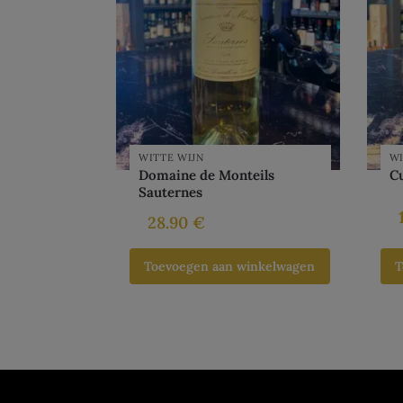
WITTE WIJN
WI
Domaine de Monteils
C
Sauternes
28.90
€
Toevoegen aan winkelwagen
T