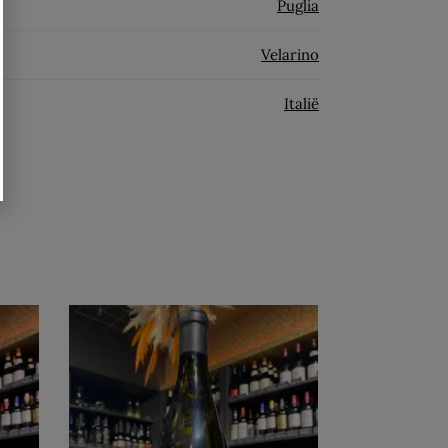
Puglia
Velarino
Italië