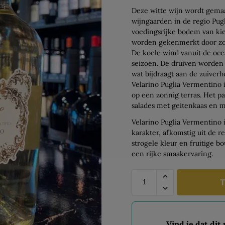
Deze witte wijn wordt gemaa
wijngaarden in de regio Pugl
voedingsrijke bodem van kie
worden gekenmerkt door zo
De koele wind vanuit de oce
seizoen. De druiven worden
wat bijdraagt aan de zuiverh
Velarino Puglia Vermentino is
op een zonnig terras. Het pa
salades met geitenkaas en m
Velarino Puglia Vermentino i
karakter, afkomstig uit de re
strogele kleur en fruitige b
een rijke smaakervaring.
T
Vind je dat dit