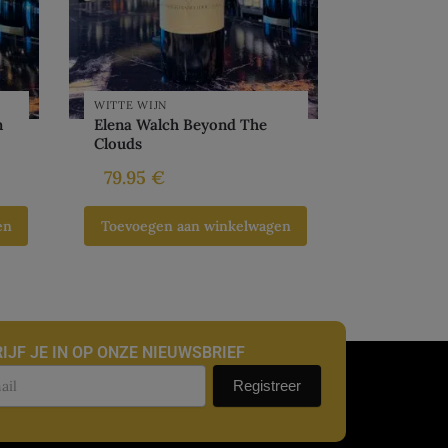
WITTE WIJN
n
Elena Walch Beyond The
Clouds
79.95
€
en
Toevoegen aan winkelwagen
IJF JE IN OP ONZE NIEUWSBRIEF
uwsbrief
Registreer