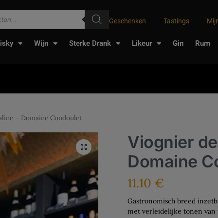
Geschenken
Tastings
Mij
isky
Wijn
Sterke Drank
Likeur
Gin
Rum
galine – Domaine Coudoulet
Viognier de
Domaine C
11.10
€
Gastronomisch breed inzetba
met verleidelijke tonen van t