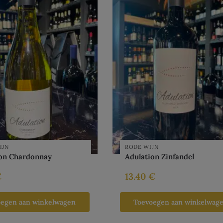
IJN
RODE WIJN
ion Chardonnay
Adulation Zinfandel
€
13.40
€
oegen aan winkelwagen
Toevoegen aan winkelwag