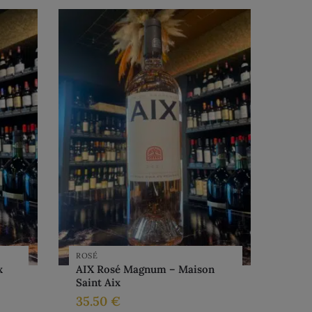
ROSÉ
x
AIX Rosé Magnum – Maison
Saint Aix
35.50
€