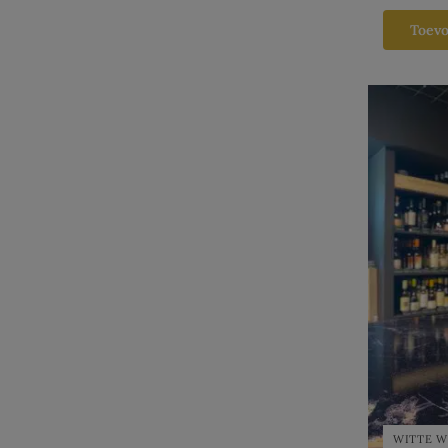
Toev
WITTE W