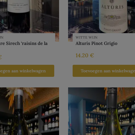
JN
WITTE WIJN
e Sirech ‘raisins de la
Alturis Pinot Grigio
14.20
€
€
oegen aan winkelwagen
Toevoegen aan winkelwag