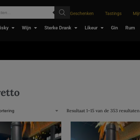
Geschenken
Tastings
Mij
isky
Wijn
Sterke Drank
Likeur
Gin
Rum
etto
Resultaat 1–15 van de 353 resultate