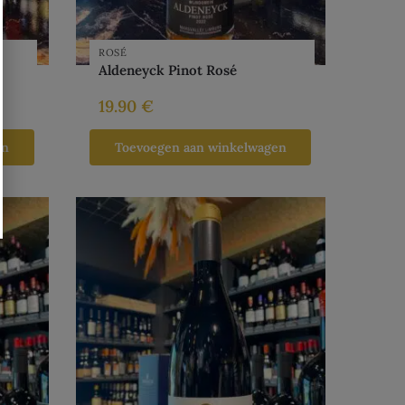
ROSÉ
Aldeneyck Pinot Rosé
19.90
€
en
Toevoegen aan winkelwagen