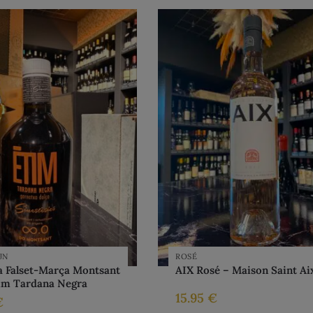
JN
ROSÉ
a Falset-Marça Montsant
AIX Rosé – Maison Saint Ai
im Tardana Negra
15.95
€
€