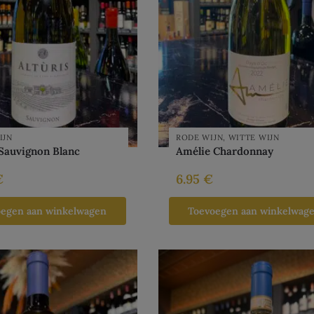
IJN
RODE WIJN
,
WITTE WIJN
 Sauvignon Blanc
Amélie Chardonnay
€
6.95
€
oegen aan winkelwagen
Toevoegen aan winkelwag