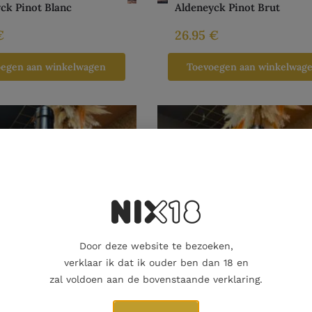
ck Pinot Blanc
Aldeneyck Pinot Brut
€
26.95
€
oegen aan winkelwagen
Toevoegen aan winkelwag
Door deze website te bezoeken,
verklaar ik dat ik ouder ben dan 18 en
zal voldoen aan de bovenstaande verklaring.