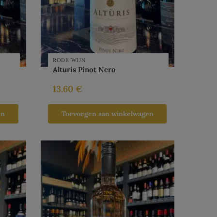
RODE WIJN
Alturis Pinot Nero
13.60
€
en
Toevoegen aan winkelwagen