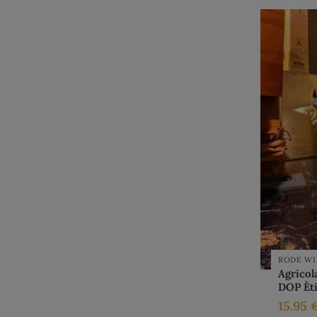
RODE WI
Agricol
DOP Èt
15.95