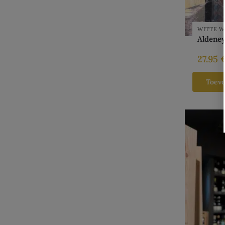
WITTE W
Aldeney
27.95
Toev