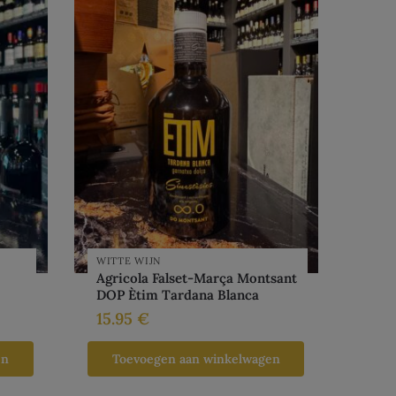
WITTE WIJN
Agricola Falset-Marça Montsant
DOP Ètim Tardana Blanca
15.95
€
en
Toevoegen aan winkelwagen