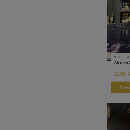
WITTE W
Alturis
12.95
Toev