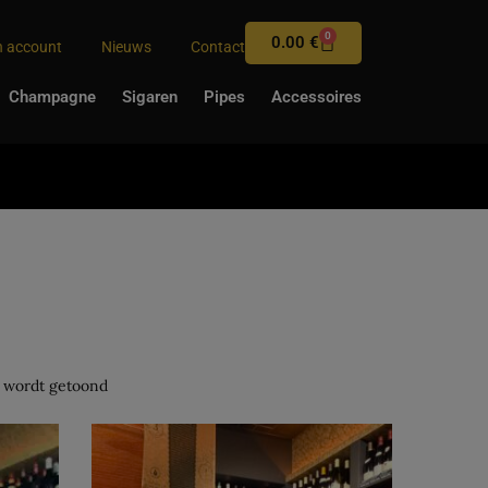
0
0.00
€
n account
Nieuws
Contact
Champagne
Sigaren
Pipes
Accessoires
n wordt getoond