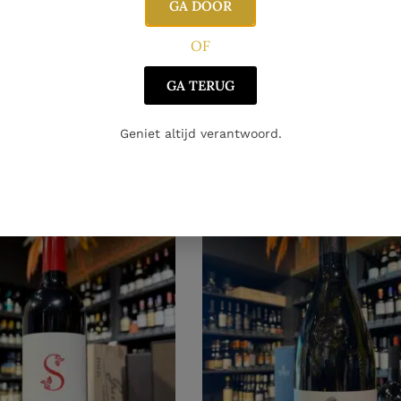
GA DOOR
OF
IJN
RODE WIJN
ck Pinot Gris Barrique
Aldeneyck Pinot Noir
GA TERUG
€
31.90
€
Geniet altijd verantwoord.
oegen aan winkelwagen
Toevoegen aan winkelwag