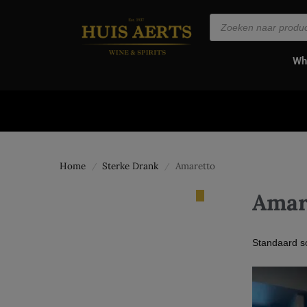
de
inhoud
Wh
Home
Sterke Drank
Amaretto
/
/
Amar