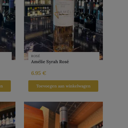
ROSÉ
Amélie Syrah Rosé
6.95
€
en
Toevoegen aan winkelwagen