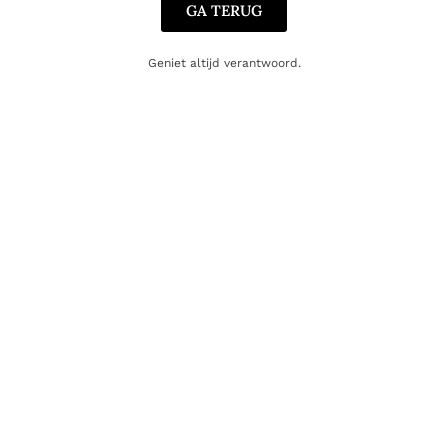
GA TERUG
Geniet altijd verantwoord.
BUBBELS
Aldeneyck Pinot Brut Rose