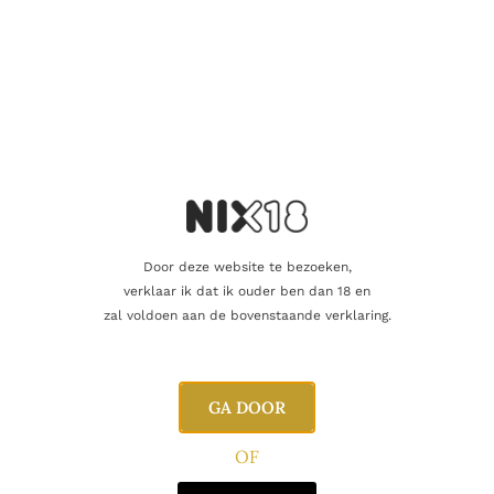
Door deze website te bezoeken,
verklaar ik dat ik ouder ben dan 18 en
SCHUIMWIJN
zal voldoen aan de bovenstaande verklaring.
Aldeneyck Pinot Brut
26.95
€
GA DOOR
Toevoegen aan winkelwagen
OF