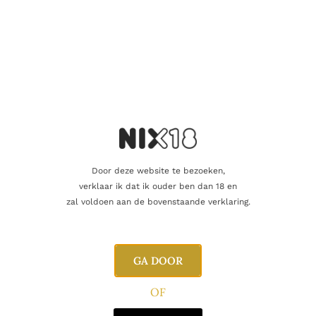
Door deze website te bezoeken,
verklaar ik dat ik ouder ben dan 18 en
SCHUIMWIJN
zal voldoen aan de bovenstaande verklaring.
Aldeneyck Pinot Brut
26.95
€
GA DOOR
Toevoegen aan winkelwagen
OF