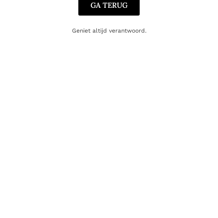
GA TERUG
Geniet altijd verantwoord.
BUBBELS
Aldeneyck Pinot Brut Rose