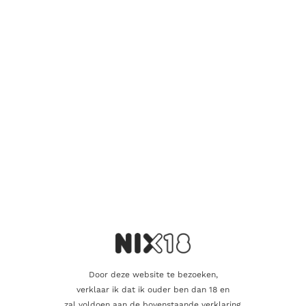
Wees de eerste om “7 Leguas Anejo” te
beoordelen
Je e-mailadres wordt niet gepubliceerd.
Vereiste velden zijn
gemarkeerd met
*
Je waardering
*
Je beoordeling
*
Door deze website te bezoeken,
Naam
verklaar ik dat ik ouder ben dan 18 en
zal voldoen aan de bovenstaande verklaring.