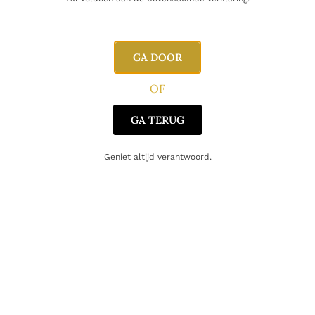
E-mail
GA DOOR
OF
GA TERUG
Geniet altijd verantwoord.
Gerelateerde producten