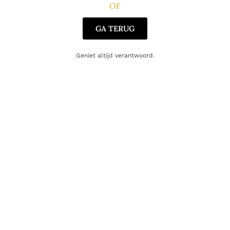
OF
Gerelateerde producten
GA TERUG
Geniet altijd verantwoord.