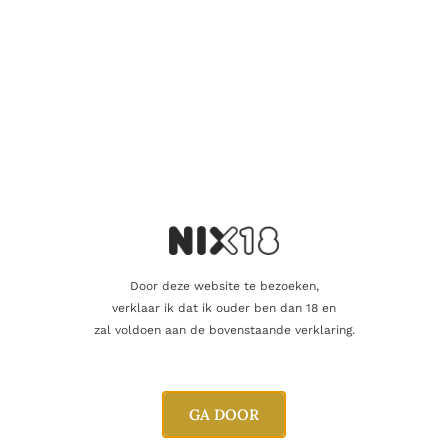
Nog maar 1 op voorraad!
Aanvullende informatie
Inhoud
70cl
Door deze website te bezoeken,
verklaar ik dat ik ouder ben dan 18 en
Alcoholpercentage
40,0%
zal voldoen aan de bovenstaande verklaring.
Producent
Hardy
Oorsprong
Frankrijk
GA DOOR