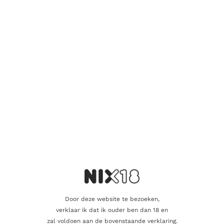
exclusiviteit uit. Dit maakt het niet alleen een heerlijke gin,
maar ook een indrukwekkend cadeau of centerpiece voor
speciale gelegenheden.
Amuerte White Gin 3 Liter is perfect om puur te genieten met
een premium tonic en een garnering van verse citrus, of om te
gebruiken in creatieve cocktails. De uitgesproken smaak en de
elegante balans maken deze gin een favoriet onder kenners
die houden van iets bijzonders.
Ervaar de uitzonderlijke kwaliteit en stijl van Amuerte White
Gin 3 Liter – een ultieme keuze voor iedereen die van luxe en
verfijning houdt. Een gin die niet alleen smaakt, maar ook
indruk maakt.
Aanvullende informatie
Door deze website te bezoeken,
Beoordelingen
0
verklaar ik dat ik ouder ben dan 18 en
zal voldoen aan de bovenstaande verklaring.