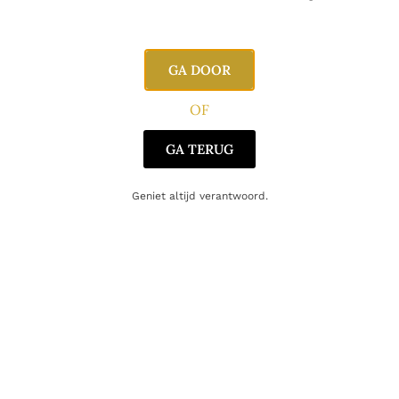
Inhoud
300cl
GA DOOR
Alcoholpercentage
43,0%
OF
Producent
Amuerte
GA TERUG
Oorsprong
België
Geniet altijd verantwoord.
Gerelateerde producten