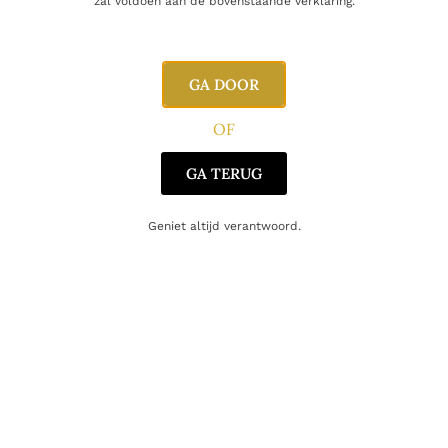
zal voldoen aan de bovenstaande verklaring.
E-mail
GA DOOR
OF
GA TERUG
Geniet altijd verantwoord.
Gerelateerde producten