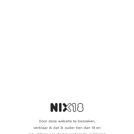
Wees de eerste om “Bally 7 Years Rum” te
beoordelen
Je e-mailadres wordt niet gepubliceerd.
Vereiste velden zijn
gemarkeerd met
*
Je waardering
*
Je beoordeling
*
Door deze website te bezoeken,
Naam
verklaar ik dat ik ouder ben dan 18 en