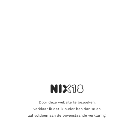
Chartreuse 9ème Centenaire is ideaal om puur te genieten, bij
voorkeur gekoeld of met ijs, zodat de complexe aroma’s volledig
tot hun recht komen. Het is ook een uitstekende toevoeging
aan luxe cocktails voor wie een exclusieve twist wil geven aan
klassieke drankjes. Deze limited edition is een must-have voor
verzamelaars en kenners die de rijke traditie en unieke smaak
van Chartreuse willen ervaren en koesteren.
Aanvullende informatie
Beoordelingen
0
Door deze website te bezoeken,
verklaar ik dat ik ouder ben dan 18 en
Inhoud
70cl
zal voldoen aan de bovenstaande verklaring.
Alcoholpercentage
47,0%