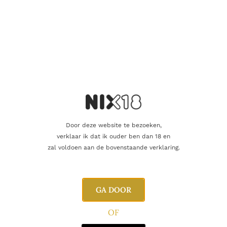
Naam
E-mail
Door deze website te bezoeken,
verklaar ik dat ik ouder ben dan 18 en
zal voldoen aan de bovenstaande verklaring.
GA DOOR
Gerelateerde producten
OF