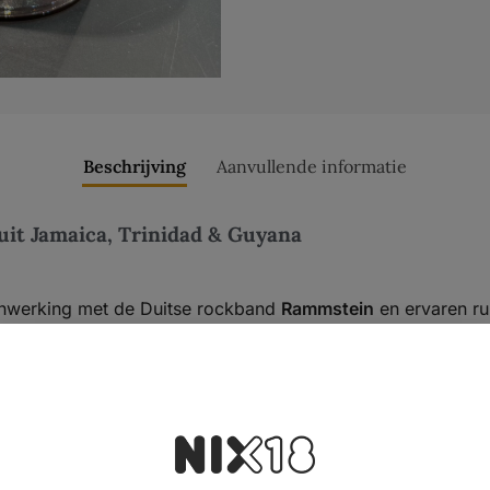
Beschrijving
Aanvullende informatie
it Jamaica, Trinidad & Guyana
enwerking met de Duitse rockband
Rammstein
en ervaren ru
ren die het karakter van de band weerspiegelt: intens, gel
erde rums uit
Jamaica, Trinidad en Guyana
, met leeftijden t
esters) en
column stills
(voor elegantie en soepelheid). De r
ille en kruidigheid.