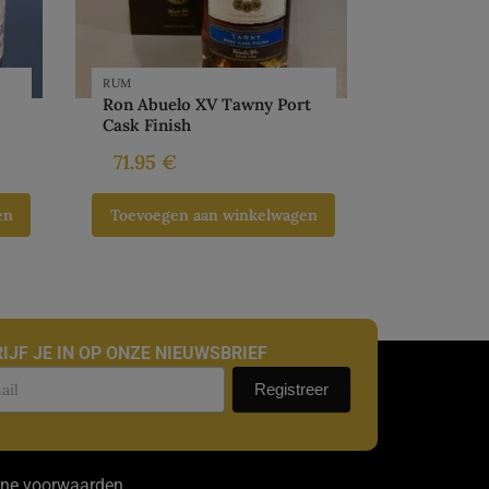
RUM
Ron Abuelo XV Tawny Port
Cask Finish
71.95
€
en
Toevoegen aan winkelwagen
IJF JE IN OP ONZE NIEUWSBRIEF
uwsbrief
Registreer
ne voorwaarden