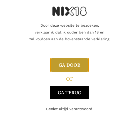
balans tussen zoete en kruidige tonen maakt deze whisky tot
een veelzijdige keuze voor diverse gelegenheden.
Door deze website te bezoeken,
verklaar ik dat ik ouder ben dan 18 en
Aanvullende informatie
zal voldoen aan de bovenstaande verklaring.
Beoordelingen
0
GA DOOR
Inhoud
70cl
OF
Alcoholpercentage
40,0%
GA TERUG
Blend
Blended
Geniet altijd verantwoord.
Producent
Dubliner
Oorsprong
Ierland