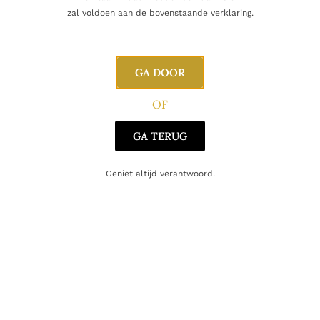
zal voldoen aan de bovenstaande verklaring.
Alcoholpercentage
40,0%
Regio
Grande Champagne
GA DOOR
Producent
Dudognon
OF
Oorsprong
Frankrijk
GA TERUG
Druifsoort
Montils
,
Ugni Blanc
Geniet altijd verantwoord.
Gerelateerde producten