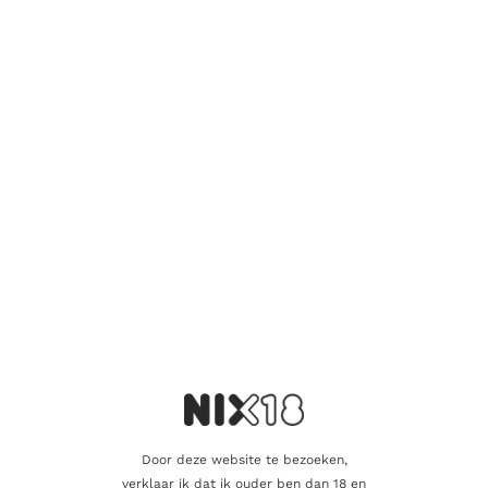
ondergaan. Wat deze Cognac extra bijzonder maakt, is de
samenstelling van de blend: naast 90% Ugni Blanc bevat deze
ook 10% Montils. Deze toevoeging is uitzonderlijk en geeft de
Cognac een subtiele, iets vettige toets die hem extra boeiend
maakt.
Deze VSOP biedt een rijke en verfijnde smaakbeleving die
zowel Cognacliefhebbers als Whiskyliefhebbers zal aanspreken.
Het is een glas vol karakter en vakmanschap, perfect om van te
genieten en de traditie van Dudognon te ervaren. Zeer goede
prijs/kwaliteit verhouding
Aanvullende informatie
Beoordelingen
0
Door deze website te bezoeken,
Inhoud
70cl
verklaar ik dat ik ouder ben dan 18 en