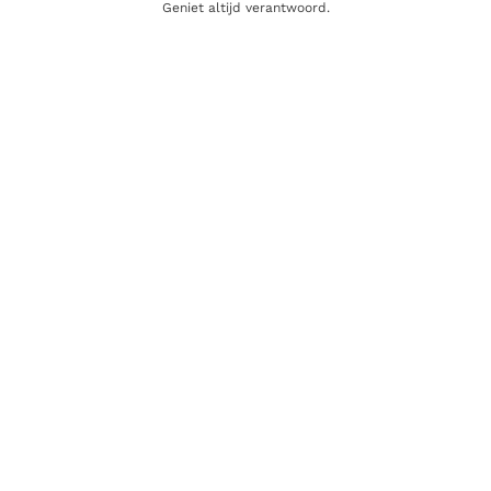
Geniet altijd verantwoord.
Alcoholpercentage
48,4%
Blend
Single Malt
Producent
GlenDronach Distillery Co. Ltd.
Regio
Highland
Oorsprong
Schotland
Gerelateerde producten