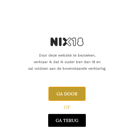
vriend of een geliefde? U kunt voor dit
artikel een cadeaukaart kopen!
Dit product als cadeau doen
Nog maar 2 op voorraad!
Door deze website te bezoeken,
verklaar ik dat ik ouder ben dan 18 en
zal voldoen aan de bovenstaande verklaring.
Aanvullende informatie
GA DOOR
Beoordelingen
0
OF
GA TERUG
Inhoud
70cl