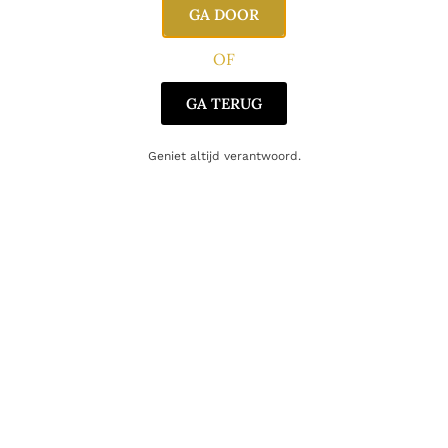
GA DOOR
OF
GA TERUG
Gerelateerde producten
Geniet altijd verantwoord.