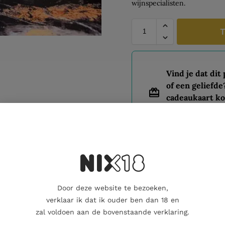
wijnspecialisten.
T
Vind je dat dit
of een geliefde
cadeaukaart ko
Dit product al
Minder dan 23 over
Door deze website te bezoeken,
verklaar ik dat ik ouder ben dan 18 en
Aanvullende informatie
Beoordelingen
zal voldoen aan de bovenstaande verklaring.
0