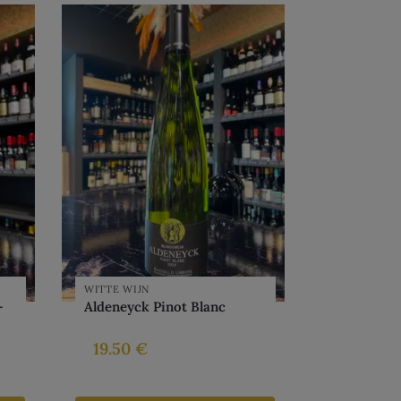
WITTE WIJN
–
Aldeneyck Pinot Blanc
19.50
€