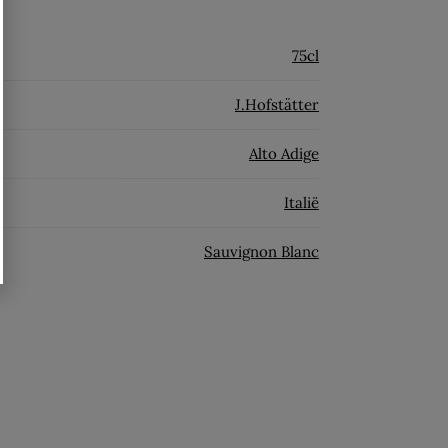
75cl
J.Hofstätter
Alto Adige
Italië
Sauvignon Blanc