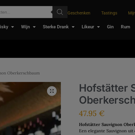
Geschenken
Tastings
Mij
isky
Wijn
Sterke Drank
Likeur
Gin
Rum
gnon Oberkerschbaum
Hofstätter
Oberkersc
47.95
€
Hofstätter Sauvignon Obe
Een elegante Sauvignon uit 