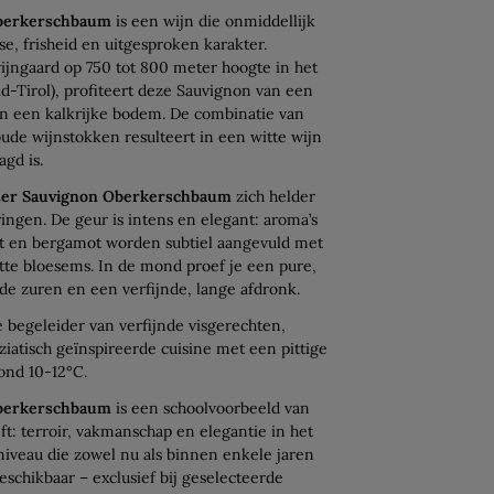
Oberkerschbaum
is een wijn die onmiddellijk
se, frisheid en uitgesproken karakter.
jngaard op 750 tot 800 meter hoogte in het
uid-Tirol), profiteert deze Sauvignon van een
en een kalkrijke bodem. De combinatie van
oude wijnstokken resulteert in een witte wijn
agd is.
ter Sauvignon Oberkerschbaum
zich helder
ingen. De geur is intens en elegant: aroma’s
uit en bergamot worden subtiel aangevuld met
tte bloesems. In de mond proef je een pure,
nde zuren en een verfijnde, lange afdronk.
e begeleider van verfijnde visgerechten,
ziatisch geïnspireerde cuisine met een pittige
rond 10-12°C.
Oberkerschbaum
is een schoolvoorbeeld van
ft: terroir, vakmanschap en elegantie in het
niveau die zowel nu als binnen enkele jaren
beschikbaar – exclusief bij geselecteerde