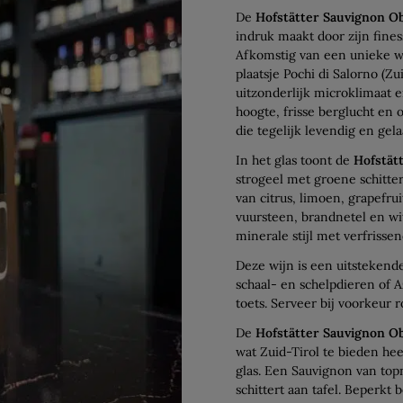
De
Hofstätter Sauvignon 
indruk maakt door zijn fines
Afkomstig van een unieke wi
plaatsje Pochi di Salorno (Z
uitzonderlijk microklimaat 
hoogte, frisse berglucht en 
die tegelijk levendig en gela
In het glas toont de
Hofstät
strogeel met groene schitter
van citrus, limoen, grapefr
vuursteen, brandnetel en wi
minerale stijl met verfrisse
Deze wijn is een uitstekend
schaal- en schelpdieren of A
toets. Serveer bij voorkeur 
De
Hofstätter Sauvignon 
wat Zuid-Tirol te bieden hee
glas. Een Sauvignon van top
schittert aan tafel. Beperkt 