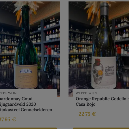
TTE WIJN
WITTE WIJN
hardonnay Goud
Orange Republic Godello 
ijngaardveld 2020
Casa Rojo
jnkasteel Genoelselderen
22.75
€
37.95
€