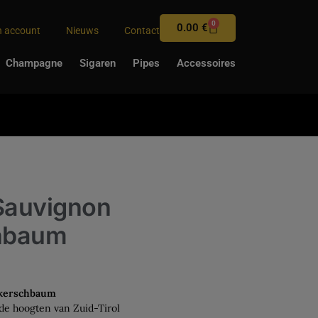
0
0.00
€
n account
Nieuws
Contact
Champagne
Sigaren
Pipes
Accessoires
 Sauvignon
hbaum
rkerschbaum
de hoogten van Zuid-Tirol