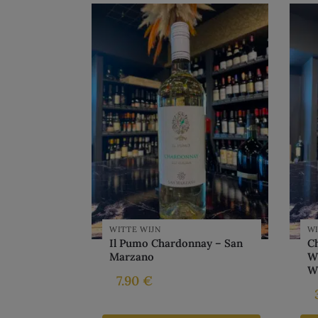
WITTE WIJN
WI
Il Pumo Chardonnay – San
C
Marzano
W
Wi
7.90
€