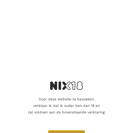
mild, wat heeft geleid tot meerdere bekroningen met gouden
medailles. De veroudering volgt het natuurlijke ritme, waarbij
het hout en de grappa langzaam en harmonieus evolueren door
de tijd. Het resultaat is een blend met een etherisch parfum en
een ronde smaak, gekenmerkt door een vleugje vanille.
Aanvullende informatie
Beoordelingen
0
Inhoud
50cl
Door deze website te bezoeken,
verklaar ik dat ik ouder ben dan 18 en
Alcoholpercentage
40,0%
zal voldoen aan de bovenstaande verklaring.
Producent
Marzadro