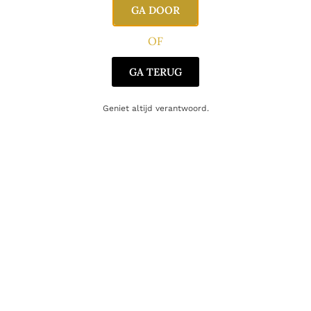
GA DOOR
Oorsprong
Italië
OF
GA TERUG
Gerelateerde producten
Geniet altijd verantwoord.