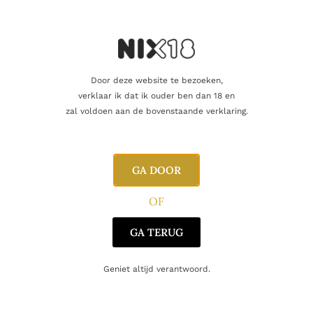
Dit zijn grootse wijnen. Icoondomein in Bourgogne!
Aanvullende informatie
Door deze website te bezoeken,
verklaar ik dat ik ouder ben dan 18 en
Beoordelingen
0
zal voldoen aan de bovenstaande verklaring.
Inhoud
75cl
GA DOOR
Alcoholpercentage
13,0%
OF
Producent
Olivier Leflaive
GA TERUG
Regio
Bourgogne
Geniet altijd verantwoord.
Oorsprong
Frankrijk