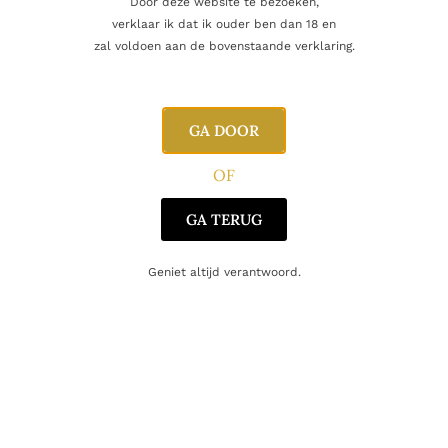
Door deze website te bezoeken,
ongeveer tien maanden in roestvrijstalen tanks bij
verklaar ik dat ik ouder ben dan 18 en
gecontroleerde temperatuur om zijn fruitige puurheid optimaal
zal voldoen aan de bovenstaande verklaring.
te bewaren.
Gastronomie
GA DOOR
Deze Passito vormt een klassieke combinatie met:
OF
Cannoli Siciliani
GA TERUG
Cassata
Gebak met amandel of ricotta
Abrikozentaart
Geniet altijd verantwoord.
Crème brûlée
Pure chocolade
Blauwe kazen zoals Gorgonzola of Roquefort
Foie gras
Ook perfect als luxueuze meditatie- of afsluitwijn.