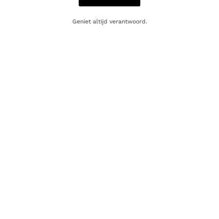
Geniet altijd verantwoord.
COGNAC
COGNAC
ABK6 Extra
ABK6 VSOP
425.00
€
57.90
€