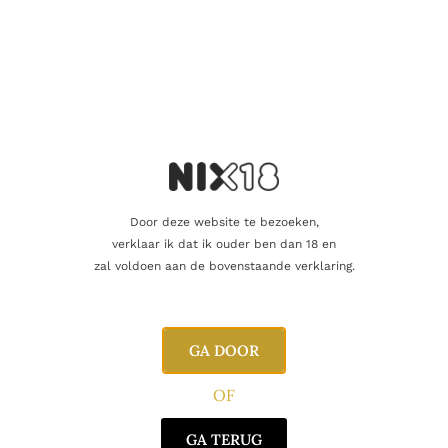
Aanvullende informatie
Beoordelingen
0
Inhoud
50cl
Alcoholpercentage
44,0%
Door deze website te bezoeken,
Producent
Pierre Ferrand
verklaar ik dat ik ouder ben dan 18 en
zal voldoen aan de bovenstaande verklaring.
Oorsprong
Frankrijk
GA DOOR
Gerelateerde producten
OF
GA TERUG