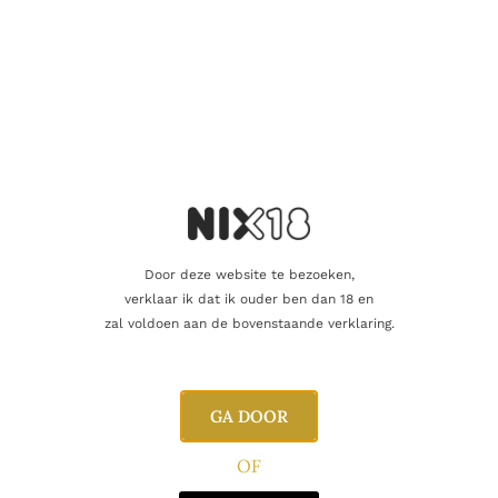
Naam
E-mail
Door deze website te bezoeken,
verklaar ik dat ik ouder ben dan 18 en
zal voldoen aan de bovenstaande verklaring.
GA DOOR
Gerelateerde producten
OF