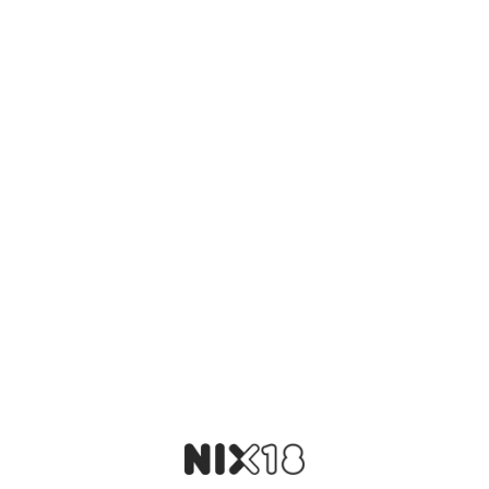
Toevoegen aan winkelwagen
Vind je dat dit product perfect is voor een
vriend of een geliefde? U kunt voor dit
artikel een cadeaukaart kopen!
Dit product als cadeau doen
Nog maar 3 op voorraad!
Aanvullende informatie