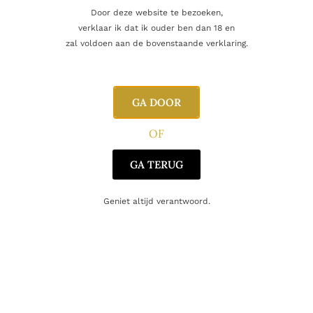
Door deze website te bezoeken,
Beoordelingen
0
verklaar ik dat ik ouder ben dan 18 en
zal voldoen aan de bovenstaande verklaring.
Inhoud
70cl
GA DOOR
Alcoholpercentage
43,0%
OF
Blend
Single Malt
GA TERUG
Producent
Sailors Home
Geniet altijd verantwoord.
Oorsprong
Ierland
Gerelateerde producten