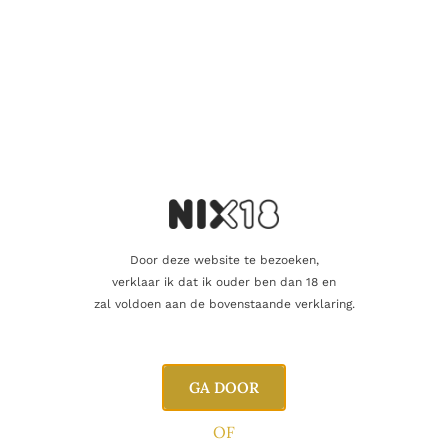
Door deze website te bezoeken,
verklaar ik dat ik ouder ben dan 18 en
RODE WIJN
zal voldoen aan de bovenstaande verklaring.
Bodegas Vatan Toro Vatan 2020
39.90
€
GA DOOR
Toevoegen aan winkelwagen
OF