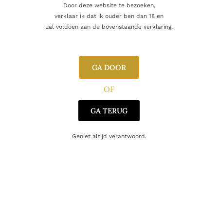
Door deze website te bezoeken,
Beoordelingen
0
verklaar ik dat ik ouder ben dan 18 en
zal voldoen aan de bovenstaande verklaring.
Inhoud
75cl
GA DOOR
Regio
Alto Adige
OF
Producent
Cantina Tramin
GA TERUG
Oorsprong
Italië
Geniet altijd verantwoord.
Druifsoort
Chardonnay
Gerelateerde producten