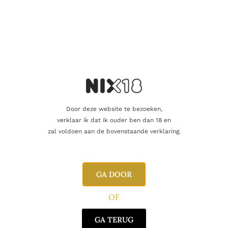
kruiden.
Mond:
vol en krachtig, met rood fruit, vanille, warme
specerijen en fluweelzachte tannines.
Afdronk:
lang, warm en evenwichtig, met een elegante
houttoets.
Prijzen & waarderingen
De
Feudi 125 Primitivo Magnum
is internationaal geprezen en
wordt regelmatig bekroond voor zijn uitstekende prijs-
Door deze website te bezoeken,
kwaliteitverhouding en expressieve stijl.
verklaar ik dat ik ouder ben dan 18 en
zal voldoen aan de bovenstaande verklaring.
Uniek aan Feudi 125 Primitivo Magnum
100 % Primitivo uit Salento, Zuid-Italië
GA DOOR
12 maanden rijping in Amerikaanse barriques
OF
Magnumformaat: ideaal voor rijping én feestelijke
gelegenheden
GA TERUG