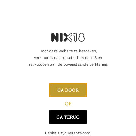
Inhoud
60cl
Alcoholpercentage
40,0%
Producent
Marzadro
Oorsprong
Italië
Door deze website te bezoeken,
verklaar ik dat ik ouder ben dan 18 en
zal voldoen aan de bovenstaande verklaring.
Gerelateerde producten
GA DOOR
OF
GA TERUG
Geniet altijd verantwoord.